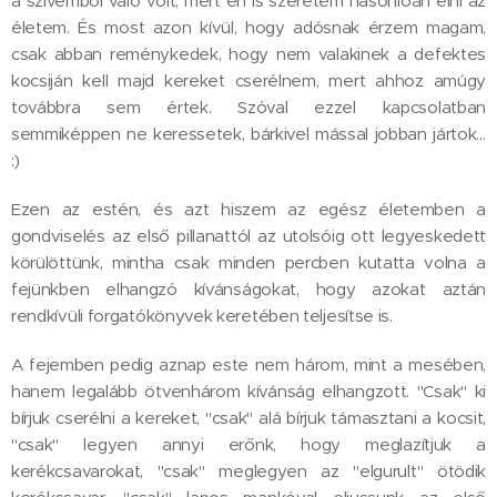
a szívemből való volt, mert én is szeretem hasonlóan élni az
életem. És most azon kívül, hogy adósnak érzem magam,
csak abban reménykedek, hogy nem valakinek a defektes
kocsiján kell majd kereket cserélnem, mert ahhoz amúgy
továbbra sem értek. Szóval ezzel kapcsolatban
semmiképpen ne keressetek, bárkivel mással jobban jártok…
:)
Ezen az estén, és azt hiszem az egész életemben a
gondviselés az első pillanattól az utolsóig ott legyeskedett
körülöttünk, mintha csak minden percben kutatta volna a
fejünkben elhangzó kívánságokat, hogy azokat aztán
rendkívüli forgatókönyvek keretében teljesítse is.
A fejemben pedig aznap este nem három, mint a mesében,
hanem legalább ötvenhárom kívánság elhangzott. "Csak" ki
bírjuk cserélni a kereket, "csak" alá bírjuk támasztani a kocsit,
"csak" legyen annyi erőnk, hogy meglazítjuk a
kerékcsavarokat, "csak" meglegyen az "elgurult" ötödik