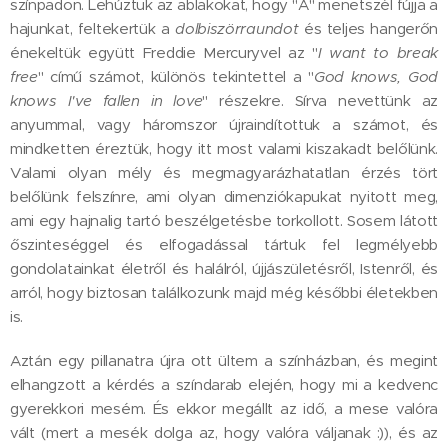
színpadon. Lehúztuk az ablakokat, hogy "A" menetszél fújja a
hajunkat, feltekertük a
dolbiszörraundot
és teljes hangerőn
énekeltük együtt Freddie Mercuryvel az "
I want to break
free
" című számot, különös tekintettel a "
God knows, God
knows I've fallen in love
" részekre. Sírva nevettünk az
anyummal, vagy háromszor újraindítottuk a számot, és
mindketten éreztük, hogy itt most valami kiszakadt belőlünk.
Valami olyan mély és megmagyarázhatatlan érzés tört
belőlünk felszínre, ami olyan dimenziókapukat nyitott meg,
ami egy hajnalig tartó beszélgetésbe torkollott. Sosem látott
őszinteséggel és elfogadással tártuk fel legmélyebb
gondolatainkat életről és halálról, újjászületésről, Istenről, és
arról, hogy biztosan találkozunk majd még későbbi életekben
is.
Aztán egy pillanatra újra ott ültem a színházban, és megint
elhangzott a kérdés a színdarab elején, hogy mi a kedvenc
gyerekkori mesém. És ekkor megállt az idő, a mese valóra
vált (mert a mesék dolga az, hogy valóra váljanak :)), és az