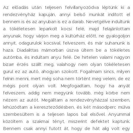
Az előadás után teljesen felvillanyozódva léptünk ki a
rendezvényház kapuján, annyi belső munkát indított el
bennem is és az anyuban is ez a darab. Nevetgélve indultunk
a tökéletesen leparkolt kocsi felé, majd felajánlottam
anyunak, hogy várjon meg a kultúrház előtt, ne gyalogoljon
annyit, odagurulok kocsival, felveszem, és már suhanunk is
haza. Diadalittas mámorban úszva ültem be a tökéletes
autómba, és indultam anyu felé. De hirtelen valami nagyon
bizarr érzés szállt meg, valahogy nem olyan tökéletesen
gurul ez az autó, ahogyan szokott. Fogalmam sincs, milyen
felnin menni, mert még soha nem történt meg velem, de ez
mégis pont olyan volt. Megfogadtam, hogy ha anyát
felveszem, addig nem megyünk tovább, még körbe nem
nézem az autót. Megálltam a rendezvényházzal szemben,
lehúzódtam a kereszteződésben, és két másodperc múlva
szembesültem is a teljesen lapos bal elsővel. Anyummal
közöltem a szakmai tényt, miszerint defektet kaptunk.
Bennem csak annyi futott át, hogy de hát alig volt egy