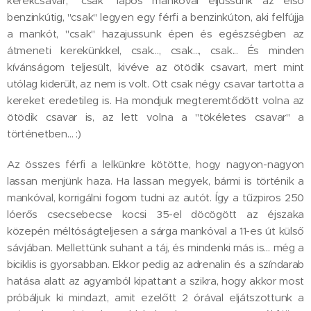
kerékcsavar, "csak" lapos mankóval eljussunk az első
benzinkútig, "csak" legyen egy férfi a benzinkúton, aki felfújja
a mankót, "csak" hazajussunk épen és egészségben az
átmeneti kerekünkkel, csak…, csak…, csak... És minden
kívánságom teljesült, kivéve az ötödik csavart, mert mint
utólag kiderült, az nem is volt. Ott csak négy csavar tartotta a
kereket eredetileg is. Ha mondjuk megteremtődött volna az
ötödik csavar is, az lett volna a "tökéletes csavar" a
történetben… :)
Az összes férfi a lelkünkre kötötte, hogy nagyon-nagyon
lassan menjünk haza. Ha lassan megyek, bármi is történik a
mankóval, korrigálni fogom tudni az autót. Így a tűzpiros 250
lóerős csecsebecse kocsi 35-el döcögött az éjszaka
közepén méltóságteljesen a sárga mankóval a 11-es út külső
sávjában. Mellettünk suhant a táj, és mindenki más is… még a
biciklis is gyorsabban. Ekkor pedig az adrenalin és a színdarab
hatása alatt az agyamból kipattant a szikra, hogy akkor most
próbáljuk ki mindazt, amit ezelőtt 2 órával eljátszottunk a