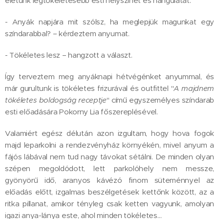
életünk legtökéletesebb esti helyszínét és hangulatát.
- Anyák napjára mit szólsz, ha meglepjük magunkat egy
színdarabbal? – kérdeztem anyumat.
- Tökéletes lesz – hangzott a választ.
Így terveztem meg anyáknapi hétvégénket anyummal, és
már gurultunk is tökéletes frizurával és outfittel "
A majdnem
tökéletes boldogság receptje
" című egyszemélyes színdarab
esti előadására Pokorny Lia főszereplésével.
Valamiért egész délután azon izgultam, hogy hova fogok
majd leparkolni a rendezvényház környékén, mivel anyum a
fájós lábával nem tud nagy távokat sétálni. De minden olyan
szépen megoldódott, lett parkolóhely nem messze,
gyönyörű idő, aranyos kávézó finom süteménnyel az
előadás előtt, izgalmas beszélgetések kettőnk között, az a
ritka pillanat, amikor tényleg csak ketten vagyunk, amolyan
igazi anya-lánya este, ahol minden tökéletes…