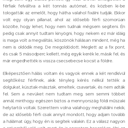
férfiak felváltva a két tonnás autómat, és közben ki-be
tologatták az emelőt, hogy hátha valahol fixálni tudják. Ekkor
volt egy olyan pillanat, ahol az idősebb férfi szomorúan
közölte, hogy lehet, hogy nem tudnak mégsem segíteni. Én
pedig csak annyit tudtam kinyögni, hogy nekem ez már idáig
is maga volt a megváltás, köszönök hálásan mindent, még ha
nem is oldódik meg. De megoldódott. Meglett az a fix pont,
és csak 5 másodperc kellett, még egyik kerék le, másik fel, és
már engedhették is vissza csecsebecse kocsit a földre.
Elképesztően hálás voltam és vagyok ennek a két rendkívül
segítőkész férfinek, akik tényleg kérés nélkül tették a
dolgukat, kúsztak-másztak, emeltek, csavartak, és nem adták
fel. Sem a nevüket nem tudtam meg, sem semmi többet
annál, minthogy egészen biztos a mennyország földi műszaki
helytartói voltak. Szerettem volna valahogy meghálálni nekik,
de az idősebb férfi csak annyit mondott, hogy adjam tovább
a hálámat úgy, hogy én is segítek valakin. Ez a válasz nagyon