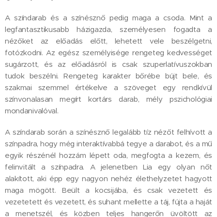
A színdarab és a színésznő pedig maga a csoda. Mint a
legfantasztikusabb házigazda, személyesen fogadta a
nézőket az előadás előtt, lehetett vele beszélgetni,
fotózkodni. Az egész személyisége rengeteg kedvességet
sugárzott, és az előadásról is csak szuperlatívuszokban
tudok beszélni. Rengeteg karakter bőrébe bújt bele, és
szakmai szemmel értékelve a szöveget egy rendkívül
színvonalasan megírt kortárs darab, mély pszichológiai
mondanivalóval.
A színdarab során a színésznő legalább tíz nézőt felhívott a
színpadra, hogy még interaktívabbá tegye a darabot, és a mű
egyik részénél hozzám lépett oda, megfogta a kezem, és
felinvitált a színpadra. A jelenetben Lia egy olyan nőt
alakított, aki épp egy nagyon nehéz élethelyzetet hagyott
maga mögött. Beült a kocsijába, és csak vezetett és
vezetetett és vezetett, és suhant mellette a táj, fújta a haját
a menetszél, és közben teljes hangerőn üvöltött az