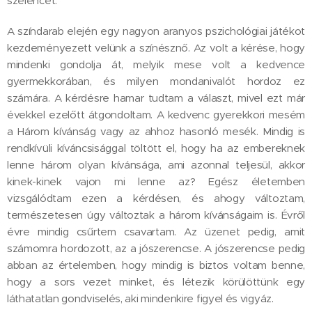
szelencét.
A színdarab elején egy nagyon aranyos pszichológiai játékot
kezdeményezett velünk a színésznő. Az volt a kérése, hogy
mindenki gondolja át, melyik mese volt a kedvence
gyermekkorában, és milyen mondanivalót hordoz ez
számára. A kérdésre hamar tudtam a választ, mivel ezt már
évekkel ezelőtt átgondoltam. A kedvenc gyerekkori mesém
a Három kívánság vagy az ahhoz hasonló mesék. Mindig is
rendkívüli kíváncsisággal töltött el, hogy ha az embereknek
lenne három olyan kívánsága, ami azonnal teljesül, akkor
kinek-kinek vajon mi lenne az? Egész életemben
vizsgálódtam ezen a kérdésen, és ahogy változtam,
természetesen úgy változtak a három kívánságaim is. Évről
évre mindig csűrtem csavartam. Az üzenet pedig, amit
számomra hordozott, az a jószerencse. A jószerencse pedig
abban az értelemben, hogy mindig is biztos voltam benne,
hogy a sors vezet minket, és létezik körülöttünk egy
láthatatlan gondviselés, aki mindenkire figyel és vigyáz.