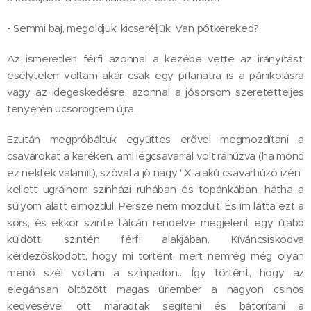
- Semmi baj, megoldjuk, kicseréljük. Van pótkereked?
Az ismeretlen férfi azonnal a kezébe vette az irányítást,
esélytelen voltam akár csak egy pillanatra is a pánikolásra
vagy az idegeskedésre, azonnal a jósorsom szeretetteljes
tenyerén ücsörögtem újra.
Ezután megpróbáltuk együttes erővel megmozdítani a
csavarokat a keréken, ami légcsavarral volt ráhúzva (ha mond
ez nektek valamit), szóval a jó nagy "X alakú csavarhúzó izén"
kellett ugrálnom színházi ruhában és topánkában, hátha a
súlyom alatt elmozdul. Persze nem mozdult. És ím látta ezt a
sors, és ekkor szinte tálcán rendelve megjelent egy újabb
küldött, szintén férfi alakjában. Kíváncsiskodva
kérdezősködött, hogy mi történt, mert nemrég még olyan
menő szél voltam a színpadon… Így történt, hogy az
elegánsan öltözött magas úriember a nagyon csinos
kedvesével ott maradtak segíteni és bátorítani a