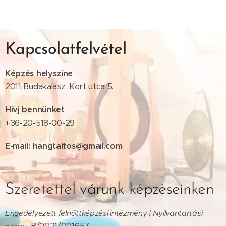
Kapcsolatfelvétel
Képzés helyszíne
2011 Budakalász, Kert utca 5.
Hívj bennünket
+36-20-518-00-29
E-mail: hangtaltos@gmail.com
Szeretettel várunk képzéseinken
Engedélyezett felnőttképzési intézmény | Nyilvántartási