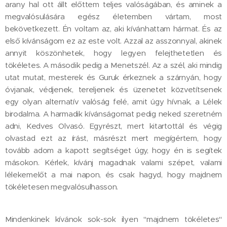
arany hal ott állt előttem teljes valóságában, és aminek a
megvalósulására egész életemben vártam, most
bekövetkezett. Én voltam az, aki kívánhattam hármat. És az
első kívánságom ez az este volt. Azzal az asszonnyal, akinek
annyit köszönhetek, hogy legyen felejthetetlen és
tökéletes. A második pedig a Menetszél. Az a szél, aki mindig
utat mutat, mesterek és Guruk érkeznek a szárnyán, hogy
óvjanak, védjenek, tereljenek és üzenetet közvetítsenek
egy olyan alternatív valóság felé, amit úgy hívnak, a Lélek
birodalma. A harmadik kívánságomat pedig neked szeretném
adni, Kedves Olvasó. Egyrészt, mert kitartottál és végig
olvastad ezt az írást, másrészt mert megígértem, hogy
tovább adom a kapott segítséget úgy, hogy én is segítek
másokon. Kérlek, kívánj magadnak valami szépet, valami
lélekemelőt a mai napon, és csak hagyd, hogy majdnem
tökéletesen megvalósulhasson.
Mindenkinek kívánok sok-sok ilyen "majdnem tökéletes"