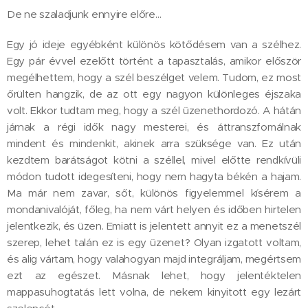
De ne szaladjunk ennyire előre…
Egy jó ideje egyébként különös kötődésem van a szélhez.
Egy pár évvel ezelőtt történt a tapasztalás, amikor először
megélhettem, hogy a szél beszélget velem. Tudom, ez most
őrülten hangzik, de az ott egy nagyon különleges éjszaka
volt. Ekkor tudtam meg, hogy a szél üzenethordozó. A hátán
járnak a régi idők nagy mesterei, és áttranszfomálnak
mindent és mindenkit, akinek arra szüksége van. Ez után
kezdtem barátságot kötni a széllel, mivel előtte rendkívüli
módon tudott idegesíteni, hogy nem hagyta békén a hajam.
Ma már nem zavar, sőt, különös figyelemmel kísérem a
mondanivalóját, főleg, ha nem várt helyen és időben hirtelen
jelentkezik, és üzen. Emiatt is jelentett annyit ez a menetszél
szerep, lehet talán ez is egy üzenet? Olyan izgatott voltam,
és alig vártam, hogy valahogyan majd integráljam, megértsem
ezt az egészet. Másnak lehet, hogy jelentéktelen
mappasuhogtatás lett volna, de nekem kinyitott egy lezárt