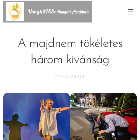
HangtálTOS
® Hangtál-Akadémia
A majdnem tökéletes
három kívánság
2025.05.04