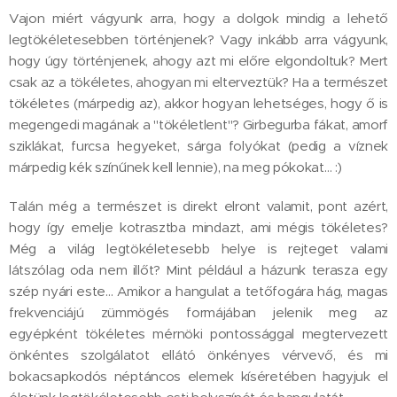
Vajon miért vágyunk arra, hogy a dolgok mindig a lehető
legtökéletesebben történjenek? Vagy inkább arra vágyunk,
hogy úgy történjenek, ahogy azt mi előre elgondoltuk? Mert
csak az a tökéletes, ahogyan mi elterveztük? Ha a természet
tökéletes (márpedig az), akkor hogyan lehetséges, hogy ő is
megengedi magának a "tökéletlent"? Girbegurba fákat, amorf
sziklákat, furcsa hegyeket, sárga folyókat (pedig a víznek
márpedig kék színűnek kell lennie), na meg pókokat… :)
Talán még a természet is direkt elront valamit, pont azért,
hogy így emelje kotrasztba mindazt, ami mégis tökéletes?
Még a világ legtökéletesebb helye is rejteget valami
látszólag oda nem illőt? Mint például a házunk terasza egy
szép nyári este… Amikor a hangulat a tetőfogára hág, magas
frekvenciájú zümmögés formájában jelenik meg az
egyépként tökéletes mérnöki pontossággal megtervezett
önkéntes szolgálatot ellátó önkényes vérvevő, és mi
bokacsapkodós néptáncos elemek kíséretében hagyjuk el