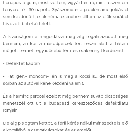
hónapos a gumi, most vettem, vigyáztam rá, mint a szemem
fényére, élt 30 napot… Gyászomban a problémamegoldás el
sem kezdődött, csak néma csendben álltam az élők sorából
távozott bal első felett.
A kívánságom a megoldásra még alig fogalmazódott meg
bennem, amikor a másodpercek tört része alatt a hátam
mögött termett egy idősebb férfi, és csak ennyit kérdezett:
- Defektet kaptál?
- Hát igen,- mondom-, én is meg a kocsi is… de most első
sorban az autóval kéne kezdeni valamit.
És a harminc perccel ezelőtt még bennem süvítő dicsőséges
menetszél ott ült a budapesti kereszteződés defektillatú
romjain.
De alig pislogtam kettőt, a férfi kérés nélkül már szedte is elő
a kocsijából a csavarkulcsokat és az emelőt: