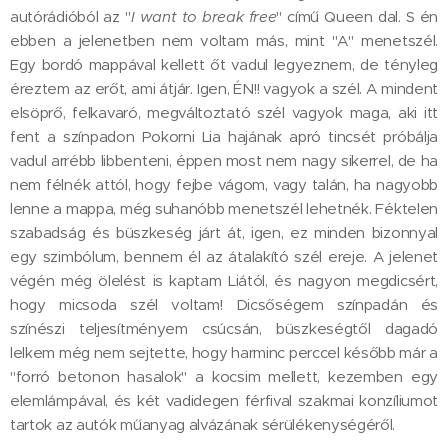
autórádióból az "
I want to break free
" című Queen dal. S én
ebben a jelenetben nem voltam más, mint "A" menetszél.
Egy bordó mappával kellett őt vadul legyeznem, de tényleg
éreztem az erőt, ami átjár. Igen, ÉN!! vagyok a szél. A mindent
elsöprő, felkavaró, megváltoztató szél vagyok maga, aki itt
fent a színpadon Pokorni Lia hajának apró tincsét próbálja
vadul arrébb libbenteni, éppen most nem nagy sikerrel, de ha
nem félnék attól, hogy fejbe vágom, vagy talán, ha nagyobb
lenne a mappa, még suhanóbb menetszél lehetnék. Féktelen
szabadság és büszkeség járt át, igen, ez minden bizonnyal
egy szimbólum, bennem él az átalakító szél ereje. A jelenet
végén még ölelést is kaptam Liától, és nagyon megdicsért,
hogy micsoda szél voltam! Dicsőségem színpadán és
színészi teljesítményem csúcsán, büszkeségtől dagadó
lelkem még nem sejtette, hogy harminc perccel később már a
"forró betonon hasalok" a kocsim mellett, kezemben egy
elemlámpával, és két vadidegen férfival szakmai konzíliumot
tartok az autók műanyag alvázának sérülékenységéről.