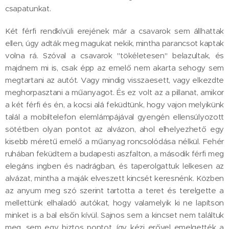
csapatunkat.
Két férfi rendkívüli erejének már a csavarok sem állhattak
ellen, úgy adták meg magukat nekik, mintha parancsot kaptak
volna rá. Szóval a csavarok "tökéletesen" belazultak, és
majdnem mi is, csak épp az emelő nem akarta sehogy sem
megtartani az autót. Vagy mindig visszaesett, vagy elkezdte
meghorpasztani a műanyagot. És ez volt az a pillanat, amikor
a két férfi és én, a kocsi alá feküdtünk, hogy vajon melyikünk
talál a mobiltelefon elemlámpájával gyengén ellensúlyozott
sötétben olyan pontot az alvázon, ahol elhelyezhető egy
kisebb méretű emelő a műanyag roncsolódása nélkül. Fehér
ruhában feküdtem a budapesti aszfalton, a második férfi meg
elegáns ingben és nadrágban, és taperolgattuk lelkesen az
alvázat, mintha a maják elveszett kincsét keresnénk. Közben
az anyum meg szó szerint tartotta a teret és terelgette a
mellettünk elhaladó autókat, hogy valamelyik ki ne lapítson
minket is a bal elsőn kívül. Sajnos sem a kincset nem találtuk
meg, sem egy biztos pontot, így kézi erővel emelgették a