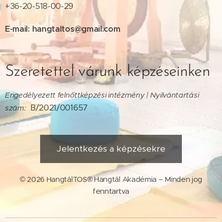
+36-20-518-00-29
E-mail: hangtaltos@gmail.com
Szeretettel várunk képzéseinken
Engedélyezett felnőttképzési intézmény | Nyilvántartási
B/2021/001657
szám:
Jelentkezés a képzésekre
© 2026 HangtálTOS® Hangtál Akadémia – Minden jog
fenntartva