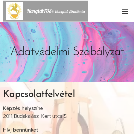
HangtálTOS
® Hangtál-Akadémia
Adatvédelmi Szabályzat
Kapcsolatfelvétel
Képzés helyszíne
2011 Budakalász, Kert utca 5.
Hívj bennünket