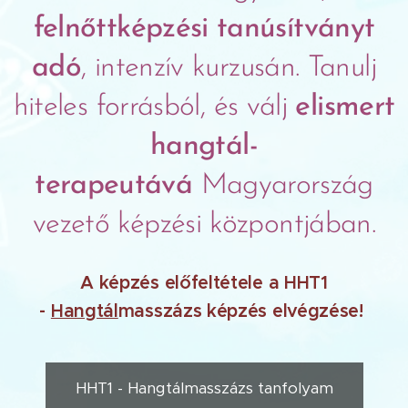
felnőttképzési tanúsítványt
adó
, intenzív kurzusán. Tanulj
hiteles forrásból, és válj
elismert
hangtál-
terapeutává
Magyarország
vezető képzési központjában.
A képzés előfeltétele a HHT1
-
Hangtál
masszázs képzés elvégzése!
HHT1 - Hangtálmasszázs tanfolyam