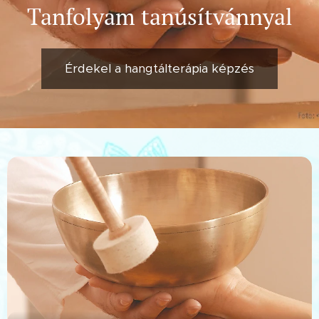
Tanfolyam tanúsítvánnyal
Érdekel a hangtálterápia képzés