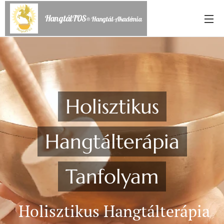
HangtálTOS
® Hangtál-Akadémia
Holisztikus
Hangtálterápia
Tanfolyam
Holisztikus Hangtálterápia