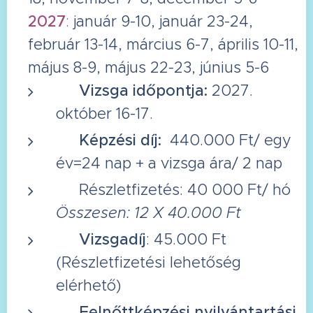
2027
:
január 9-10, január 23-24,
február 13-14, március 6-7, április 10-11,
május 8-9, május 22-23, június 5-6
📆 Vizsga időpontja:
2027.
október 16-17.
🏷️ Képzési díj:
440.000 Ft/ egy
év=24 nap + a vizsga ára/ 2 nap
🏷️
Részletfizetés: 40 000 Ft/ hó
Összesen: 12 X 40.000 Ft
🏷️ Vizsgadíj
: 45.000 Ft
(Részletfizetési lehetőség
elérhető)
🆔 Felnőttképzési nyilvántartási