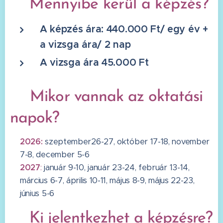
☀️
Mennyibe kerül a képzés?
A képzés ára: 440.000 Ft/ egy év +
a vizsga ára/ 2 nap
A vizsga ára 45.000 Ft
☀️
Mikor vannak az oktatási
napok?
2026:
szeptember
26-27, október 17-18, november
7-8, december 5-6
2027
:
január 9-10, január 23-24, február 13-14,
március 6-7, április 10-11, május 8-9, május 22-23,
június 5-6
☀️
Ki jelentkezhet a képzésre?