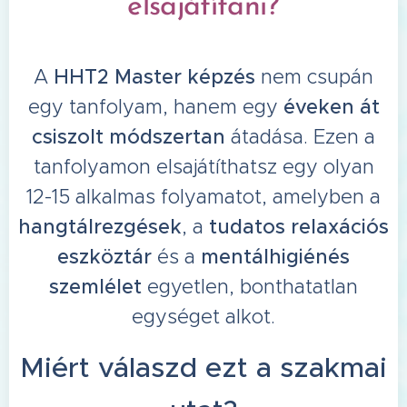
elsajátítani?
A
HHT2 Master képzés
nem csupán
egy tanfolyam, hanem egy
éveken át
csiszolt módszertan
átadása. Ezen a
tanfolyamon elsajátíthatsz egy olyan
12-15 alkalmas folyamatot, amelyben a
hangtálrezgések
, a
tudatos relaxációs
eszköztár
és a
mentálhigiénés
szemlélet
egyetlen, bonthatatlan
egységet alkot.
Miért válaszd ezt a szakmai