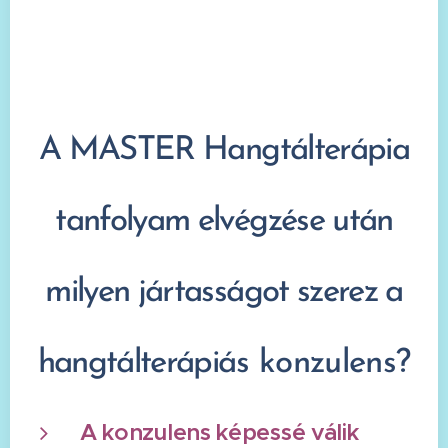
A MASTER Hangtálterápia
tanfolyam elvégzése után
milyen jártasságot szerez a
hangtálterápi
ás konzulens?
A konzulens képessé válik