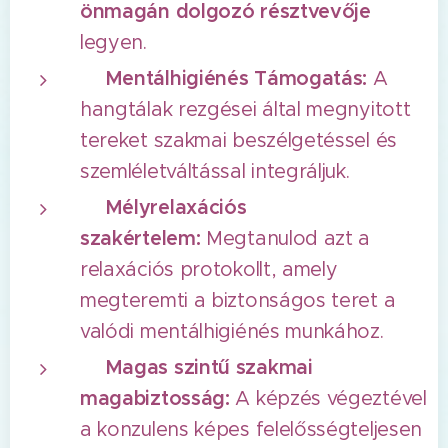
önmagán dolgozó résztvevője
legyen.
✅
Mentálhigiénés Támogatás:
A
hangtálak rezgései által megnyitott
tereket szakmai beszélgetéssel és
szemléletváltással integráljuk.
✅Mélyrelaxációs
szakértelem:
Megtanulod azt a
relaxációs protokollt, amely
megteremti a biztonságos teret a
valódi mentálhigiénés munkához.
✅Magas szintű szakmai
magabiztosság:
A képzés végeztével
a konzulens képes felelősségteljesen