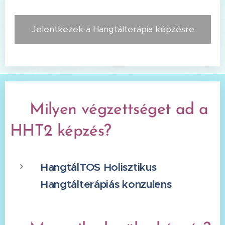
Jelentkezek a Hangtálterápia képzésre
☀️
Milyen
végzettséget ad a
HHT2 képzés?
HangtálTOS Holisztikus
Hangtálterápiás konzulens