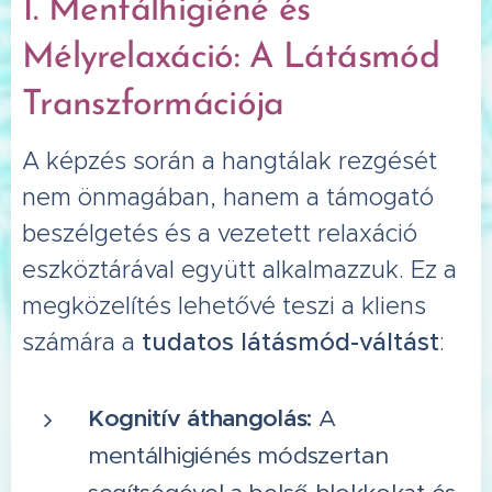
1. Mentálhigiéné és
Mélyrelaxáció: A Látásmód
Transzformációja
A képzés során a hangtálak rezgését
nem önmagában, hanem a támogató
beszélgetés és a vezetett relaxáció
eszköztárával együtt alkalmazzuk. Ez a
megközelítés lehetővé teszi a kliens
számára a
tudatos látásmód-váltást
:
Kognitív áthangolás:
A
mentálhigiénés módszertan