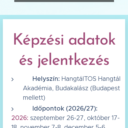
Képzési adatok
és jelentkezés
🌍 Helyszín:
HangtálTOS Hangtál
Akadémia, Budakalász (Budapest
mellett)
📆 Időpontok (2026/27):
2026:
szeptember
26-27, október 17-
18, november 7-8, december 5-6